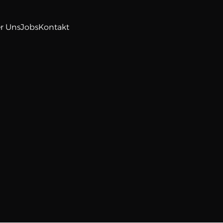
r Uns
Jobs
Kontakt
r Uns
Jobs
Kontakt
au
Plattformen
Z